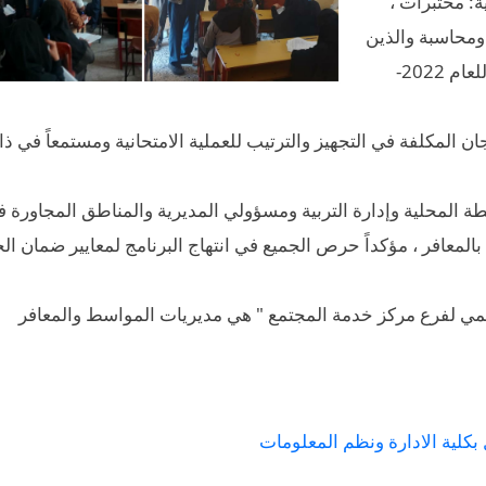
ة: مختبرات ،
محاسبة والذين
يخوضون الامتحانات النهائية للفصل الدراسي الاول للعام 2022-
ان المكلفة في التجهيز والترتيب للعملية الامتحانية ومستمعاً في ذ
طة المحلية وإدارة التربية ومسؤولي المديرية والمناطق المجاورة 
بالمعافر ، مؤكداً حرص الجميع في انتهاج البرنامج لمعايير ضمان ال
اديمي لفرع مركز خدمة المجتمع " هي مديريات المواسط والمعافر
بكلية الادارة ونظم المعلومات