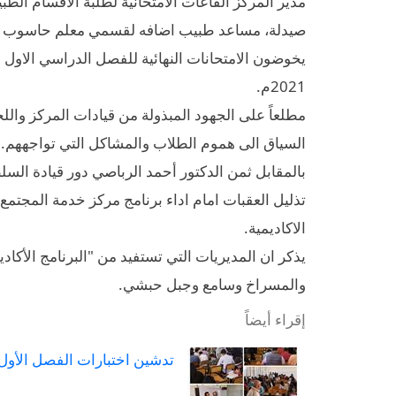
مدير المركز القاعات الامتحانية لطلبة الأقسام الطبي
صيدلة، مساعد طبيب اضافه لقسمي معلم حاسوب و
2021م
.
مطلعاً على الجهود المبذولة من قيادات المركز واللج
السياق الى هموم الطلاب والمشاكل التي تواجههم
.
بالمقابل ثمن الدكتور أحمد الرباصي دور قيادة السل
تذليل العقبات امام اداء برنامج مركز خدمة المجتمع 
الاكاديمية
.
يذكر ان المديريات التي تستفيد من "البرنامج الأك
والمسراخ وسامع وجبل حبشي
.
إقراء أيضاً
تدشين اختبارات الفصل الأول 