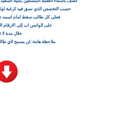
كشف بأسماء الطلبة المنسقين بكلية السعيد للهندسة وتقني
حسب التخصص الذي نسق فيه كرغبة اولى وسدد
فعلى كل طالب سقط امام اسمه تخ
على الواتس اب إلى الارقام التالية (777047883 ـــ 777114239 ــ
خلال مدة لا ت
ملاحظة هامة: لن يسمح لاي طال