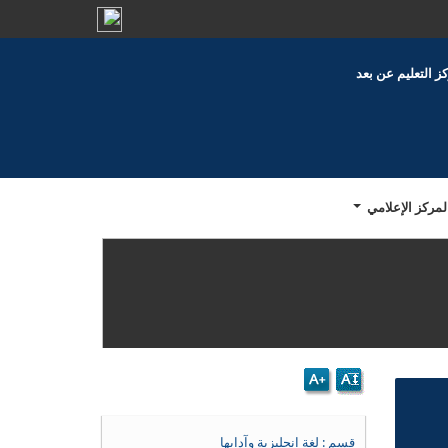
ز التعليم عن بعد
لمركز الإعلامي
قسم : لغة انجليزية وآدابها