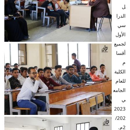
ل
الدرا
سي
الأول
لجميع
أقسا
م
الكلية
للعام
الجامع
ي
2023
/202
2م.