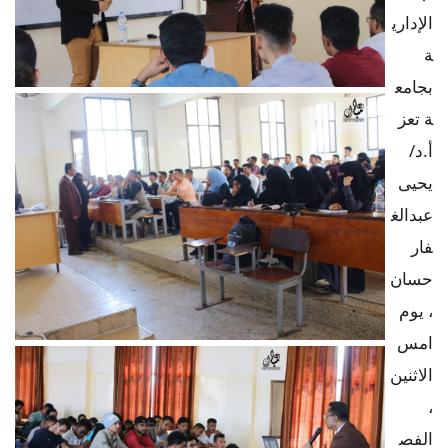
الإداري
ة
بجامع
ة تعز
أ.د/
يحيى
عبدالغ
فار
حسان
، يوم
امس
الاثنين
،
الفص